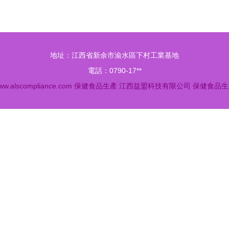
地址：江西省新余市渝水區下村工業基地
電話：0790-17**
ww.alscompliance.com
保健食品生產
江西益盟科技有限公司
保健食品生