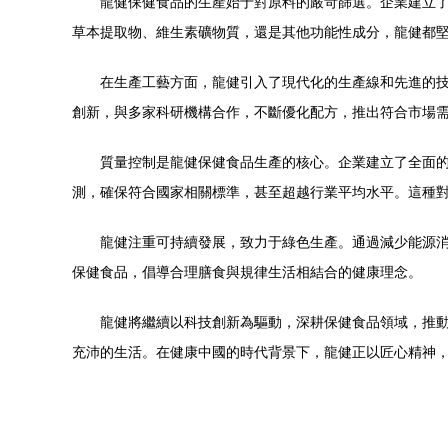
龍健保健食品的生產始于對原料的嚴苛篩選。企業建立
草本提取物、維生素礦物質，還是其他功能性成分，龍健都
在生產工藝方面，龍健引入了現代化的生產線和先進的
創新，與多家科研機構合作，不斷優化配方，推出符合市場
質量控制是龍健保健食品生產的核心。企業建立了全面
測，確保符合國家相關標準，甚至超越行業平均水平。這種
龍健注重可持續發展，致力于綠色生產。通過減少能源
保健食品，倡導合理膳食與規律生活相結合的健康理念。
龍健將繼續以科技創新為驅動，深耕保健食品領域，推
充沛的生活。在健康中國的時代背景下，龍健正以匠心精神