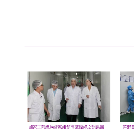
國家工商總局督察組領導蒞臨綠之韻集團
萍鄉