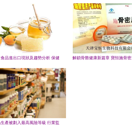
南
食品進出口現狀及趨勢分析 保健
解鎖骨骼健康新篇章 寶恒施骨
食品銷售前景展望
氨酸螯合鈣科技，專為強健骨
生產被劃入最高風險等級 行業監
管邁入強約束時代