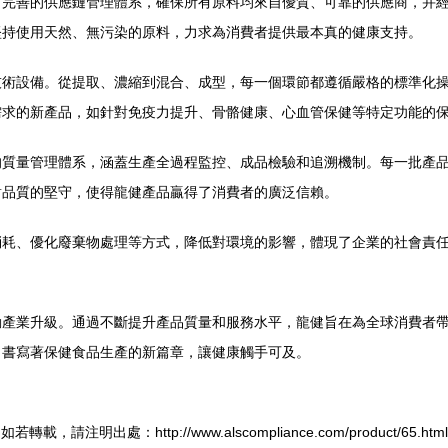
了完善的供應鏈管理體系，確保所有原料均來自優質、可靠的供應商，并
堅持使用天然、無污染的原料，力求為消費者提供最本真的健康支持。
技術設備。從提取、濃縮到混合、成型，每一個環節都遵循嚴格的標準化
需求的新產品，如針對免疫力提升、骨骼健康、心血管保健等特定功能的
的質量管理體系，涵蓋生產全過程監控、成品檢驗和追溯機制。每一批產
對品質的堅守，使得龍健產品贏得了消費者的廣泛信賴。
消耗、優化廢棄物處理等方式，降低對環境的影響，體現了企業的社會責
動產業升級。通過不斷提升產品質量和服務水平，龍健旨在為全球消費者
，書寫著保健食品生產的新篇章，讓健康觸手可及。
如若轉載，請注明出處：http://www.alscompliance.com/product/65.html