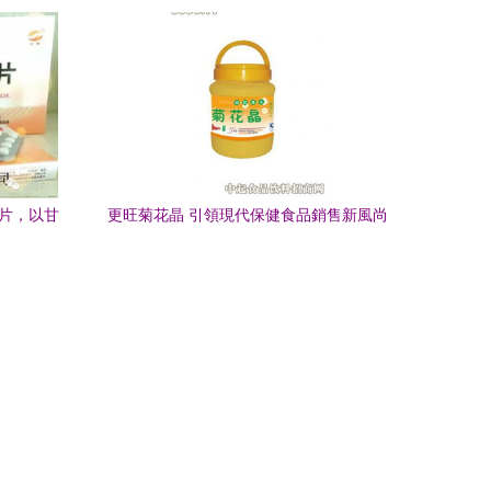
及牡蠣片代加工核心要點
密片，以甘
更旺菊花晶 引領現代保健食品銷售新風尚
骼而來